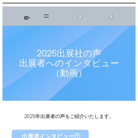
内
容
を
ス
キ
ッ
2025出展社の声
プ
出展者へのインタビュー
（動画）
2025年出展者の声をご紹介いたします。
出展者インタビュー①