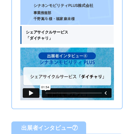
シナネンモビリティPLUS株式会社
事業推進部
千野 嵩斗 様・福家 麻未 様
シェアサイクルサービス
「ダイチャリ」
出展者インタビュー⑦