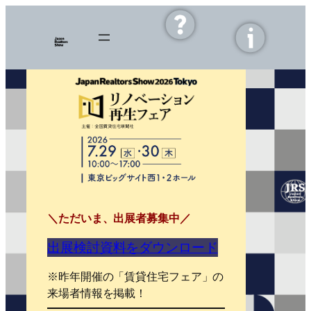
内
容
を
ス
キ
ッ
プ
＼ただいま、出展者募集中／
出展検討資料をダウンロード
※昨年開催の「賃貸住宅フェア」の
来場者情報を掲載！