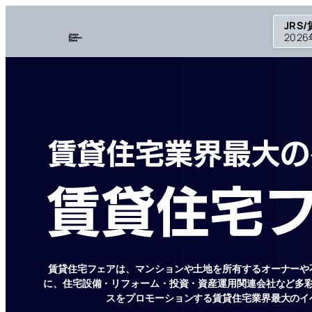
内
JRS
容
202
を
ス
キ
ッ
プ
賃貸住宅フェアは、マンションや土地を所有するオーナーや
に、住宅設備・リフォーム・投資・資産運用関連会社など多
スをプロモーションする賃貸住宅業界最大のイ