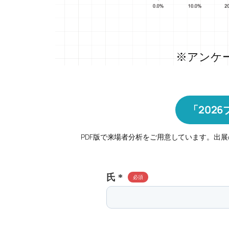
※アンケ
「202
PDF版で来場者分析をご用意しています。出